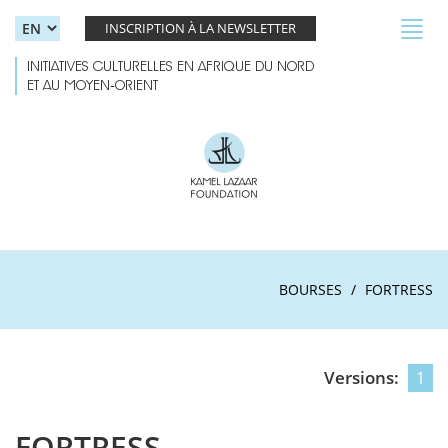
Skip to main content
Toggl
INSCRIPTION À LA NEWSLETTER
navig
INITIATIVES CULTURELLES EN AFRIQUE DU NORD
ET AU MOYEN-ORIENT
BOURSES
FORTRESS
Versions:
1
FORTRESS