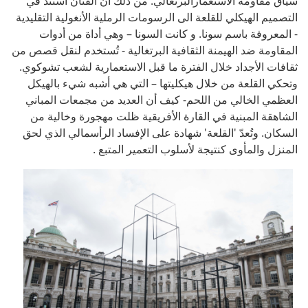
سياق مقاومة الاستعمارالبرتغالي. من ذلك أن الفنان استند في
التصميم الهيكلي للقلعة الى الرسومات الرملية الأنغولية التقليدية
- المعروفة باسم سونا. و كانت السونا – وهي أداة من أدوات
المقاومة ضد الهيمنة الثقافية البرتغالية - تُستخدم لنقل قصص من
ثقافات الأجداد خلال الفترة ما قبل الاستعمارية لشعب تشوكوي.
وتحكي القلعة من خلال هيكليتها – التي هي أشبه شيء بالهيكل
العظمي الخالي من اللحم- كيف أن العديد من مجمعات المباني
الشاهقة المبنية في القارة الأفريقية ظلت مهجورة وخالية من
السكان. وتُعدّ 'القلعة' شهادة على الإفساد الرأسمالي الذي لحق
المنزل والمأوى كنتيجة لأسلوب التعمير المتبع .
rentino_154_London_10.04.19-
8070.jpg