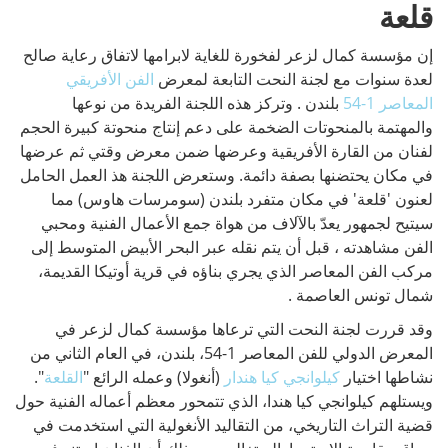
قلعة
إن مؤسسة كمال لزعر لفخورة للغاية لابرامها لاتفاق رعاية صالح
لعدة سنوات مع لجنة النحت التابعة لمعرض
الفن الأفريقي
المعاصر 1-54
بلندن . وتركز هذه اللجنة الفريدة من نوعها
والمهتمة بالمنحوتات الضخمة على دعم إنتاج منحوتة كبيرة الحجم
لفنان من القارة الأفريقية وعرضها ضمن معرض وقتي ثم عرضها
في مكان يحتضنها بصفة دائمة. وستعرض اللجنة هذ العمل الحامل
لعنون 'قلعة' في مكان متفرد بلندن (سومرسات هاوس) مما
سيتيح لجمهور يعدّ بالآلاف من هواة جمع الأعمال الفنية ومحبي
الفن مشاهدته ، قبل أن يتم نقله عبر البحر الأبيض المتوسط إلى
مركب الفن المعاصر الذي يجري بناؤه في قرية أوتيكا القديمة،
شمال تونس العاصمة .
وقد قررت لجنة النحت التي ترعاها مؤسسة كمال لزعر في
المعرض الدولي للفن المعاصر 1-54، بلندن، في العام الثاني من
نشاطها اختيار
كيلوانجي كيا هندار
(أنغولا) وعمله الرائع "
القلعة
".
ويستلهم كيلوانجي كيا هندا، الذي تتمحور معظم أعماله الفنية حول
قضية التراث التاريخي، من التقاليد الأنغولية التي استخدمت في