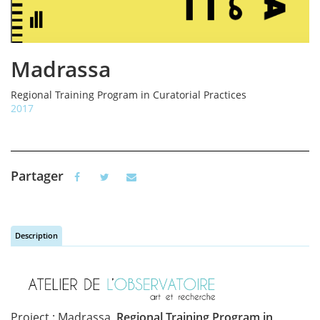
Madrassa
Regional Training Program in Curatorial Practices
2017
Partager
Description
Vertical Tabs
(active tab)
Project : Madrassa,
Regional Training Program in