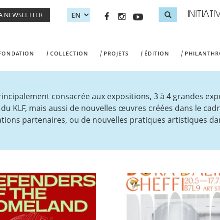
INITIAT
LA NEWSLETTER
Search 
Recherche
 FONDATION
COLLECTION
PROJETS
ÉDITION
PHILANTHR
principalement consacrée aux expositions, 3 à 4 grandes ex
t du KLF, mais aussi de nouvelles œuvres créées dans le cadr
tions partenaires, ou de nouvelles pratiques artistiques dan