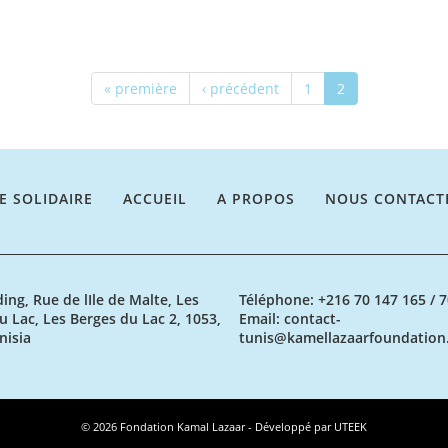
« première
‹ précédent
1
2
E SOLIDAIRE
ACCUEIL
A PROPOS
NOUS CONTACT
ding, Rue de lIle de Malte, Les
Téléphone
: +216 70 147 165 / 
u Lac, Les Berges du Lac 2, 1053,
Email
: contact-
nisia
tunis@kamellazaarfoundation
© 2026 Fondation Kamal Lazaar - Développé par
UTEEK