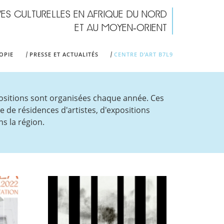
IVES CULTURELLES EN AFRIQUE DU NORD
form
ET AU MOYEN-ORIENT
OPIE
PRESSE ET ACTUALITÉS
CENTRE D’ART B7L9
positions sont organisées chaque année. Ces
e de résidences d'artistes, d'expositions
s la région.