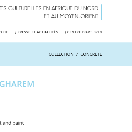
IVES CULTURELLES EN AFRIQUE DU NORD
form
ET AU MOYEN-ORIENT
OPIE
PRESSE ET ACTUALITÉS
CENTRE D’ART B7L9
COLLECTION
CONCRETE
 GHAREM
t and paint