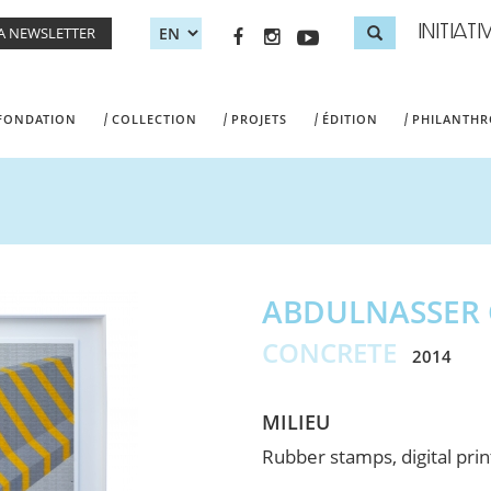
INITIAT
LA NEWSLETTER
Search 
Recherche
 FONDATION
COLLECTION
PROJETS
ÉDITION
PHILANTHR
ABDULNASSER
CONCRETE
2014
MILIEU
Rubber stamps, digital prin