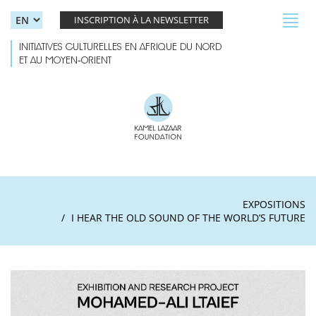
Skip to main content
Toggl
INSCRIPTION À LA NEWSLETTER
navig
INITIATIVES CULTURELLES EN AFRIQUE DU NORD
ET AU MOYEN-ORIENT
EXPOSITIONS
I HEAR THE OLD SOUND OF THE WORLD’S FUTURE
Dali Ltaief Main poster.jpg