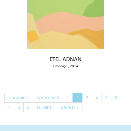
ETEL ADNAN
Paysage
2014
« première
‹ précédent
1
2
3
4
5
6
7
8
9
suivant ›
dernier »