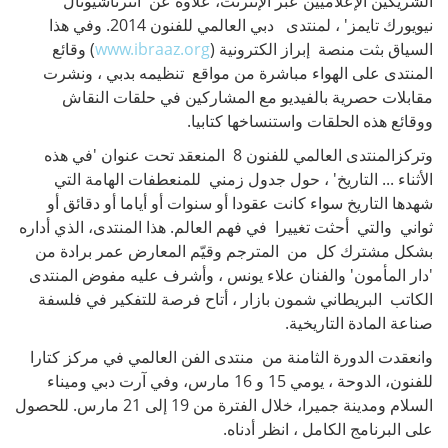
الشريكين الإعلاميين عبر الإنترنت، علاوة عن 'انترناشيونال
نيويورك تايمز' ، لمنتدى دبي العالمي للفنون 2014. وفي هذا
السياق بثت منصة إبراز الكترونية (
www.ibraaz.org
) وقائع
المنتدى على الهواء مباشرة من مواقع تنظيمه بدبي ، ونشرت
مقابلات حصرية بالفيديو مع المشاركين في حلقات النقاش
ووقائع هذه الحلقات واستنساخها كتابيا.
وتركزالمنتدى العالمي للفنون 8 المنعقد تحت عنوان 'في هذه
الأثناء ... التاريخ' ، حول جدول زمني للمنعطفات الهامة التي
شهدها التاريخ سواء كانت عقودا أو سنوات أو أياما أو دقائق أو
ثواني والتي أحثت تغييرا في فهم العالم. هذا المنتدى، الذي أداره
بشكل مشترك كل من المترجم وقيّم المعارض عمر برادة من
'دار المأمون' والفنان علاء يونس ، وأشرف عليه مفوض المنتدى
الكاتب البريطاني شمون بازار ، أتاح فرصة للتفكير في فلسفة
صناعة المادة التاريخية.
وانعقدت الدورة الثامنة من منتدى الفن العالمي في مركز كتارا
للفنون، الدوحة ، يومي 15 و 16 مارس، وفي آرت دبي وميناء
السلام ومدينة جميرا، خلال الفترة من 19 إلى 21 مارس. للحصول
على البرنامج الكامل ، انظر أدناه.