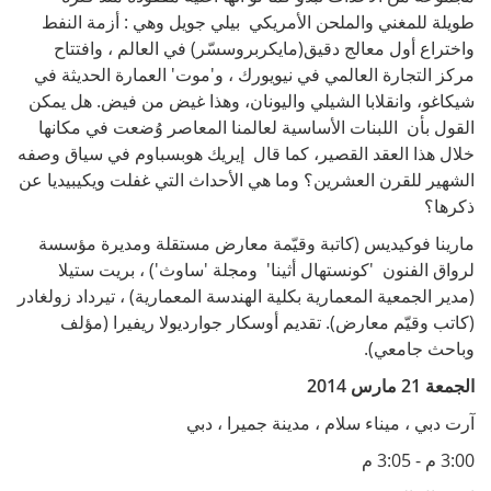
طويلة للمغني والملحن الأمريكي بيلي جويل وهي : أزمة النفط
واختراع أول معالج دقيق(مايكربروسسّر) في العالم ، وافتتاح
مركز التجارة العالمي في نيويورك ، و'موت' العمارة الحديثة في
شيكاغو، وانقلابا الشيلي واليونان، وهذا غيض من فيض. هل يمكن
القول بأن اللبنات الأساسية لعالمنا المعاصر وُضعت في مكانها
خلال هذا العقد القصير، كما قال إيريك هوبسباوم في سياق وصفه
الشهير للقرن العشرين؟ وما هي الأحداث التي غفلت ويكيبيديا عن
ذكرها؟
مارينا فوكيديس (كاتبة وقيّمة معارض مستقلة ومديرة مؤسسة
لرواق الفنون 'كونستهال أثينا' ومجلة 'ساوث') ، بريت ستيلا
(مدير الجمعية المعمارية بكلية الهندسة المعمارية) ، تيرداد زولغادر
(كاتب وقيّم معارض). تقديم أوسكار جوارديولا ريفيرا (مؤلف
وباحث جامعي).
الجمعة 21 مارس 2014
آرت دبي ، ميناء سلام ، مدينة جميرا ، دبي
3:00 م - 3:05 م