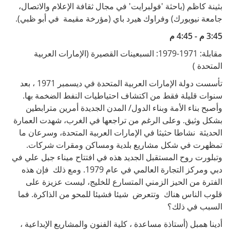
بثينة كاظم (باحثة 'فولبرايت' في مجال ثقافة الإعلام والاتصال،
جامعة نيويورك) وفراوك هيرد باي (مؤرخة مقيمة في أبو ظبي).
3:45 م - 4:45 م
مقابلة: 1971-1979: السبعينات القصيرة (الإمارات العربية
المتحدة )
تأسست دولة الإمارات العربية المتحدة في ديسمبر 1971 ، بعد
سنوات قليلة فقط من اكتشاف احتياطيات النفط الضخمة بها.
وأصبح بناء الأمة وبناء الدول/ المدن الجديدة أمرين مترابطين
بشكل وثيق. وعلى الرغم من تراجعها في الغرب، شهدت العمارة
الحديثة نشاطا حثيثا في الإمارات العربية المتحدة، وسرعان ما
تمظهرت في شكل مشاريع بلدية ومساكن ومقرات شركات.
وتبلورت روح المستقبل الجديد هذه في افتتاح ميناء جبل علي في
دبي ومركز التجارة العالمي في عام 1979. ومع ذلك فإن هذه
الفترة من الحيز الزمني المتسارع للخليج، ليست عزيزة على
قلوب الناس هناك وتتعرض شيئا فشيئا للمحو من الذاكرة. فما
السبب في ذلك؟
أدينا همبل (أستاذة مساعدة ، كلية الفنون والمشاريع الإبداعية ،