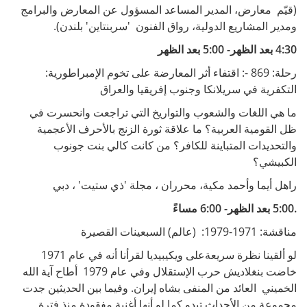
(قيّم معارض، المدير المساعد المسؤول عن المعارض والبرامج
ومدير المشاريع الدولية، رواق الفنون 'سربنتاين' بلندن).
4:30 بعد الظهر- 5:00 بعد الظهر
رحلة: 869 -: اقتفاء أثر المعارضة على تخوم الإمبراطورية:
التكفرية في سريلانكا وجنوب إفريقيا والعراق
ما هي اللغات والشعوب والتواريخ التي تراجعت وانحسرت في
ظل القومية العربية؟ ما علاقة ثورة الزنج بالأحرف الأعجمية
والتحديدات المتباينة للكافر؟ من كانت كالي بنت جونوب
الكبيشي؟
راهل أيما وأحمد مكية، محرران ، مجلة 'ذي ستيت' ، دبي
.5:00 بعد الظهر- 6:00 مساءً
مناقشة: 1971-1979: (عالم) السبعينات القصيرة
لو ألقينا نظرة سريعةعلى ويكيبيديا لقرأنا أنه في عام 1971
خاضت بنغلاديش حرب الإستقلال وفي عام 1979 أطاح آية الله
الخميني العائد من المنفى بشاه إيران. وفيما بين الحديثين جدت
مجموعة من الأحداث تبدو كما لو أنها أغنية مفقودة منذ فترة