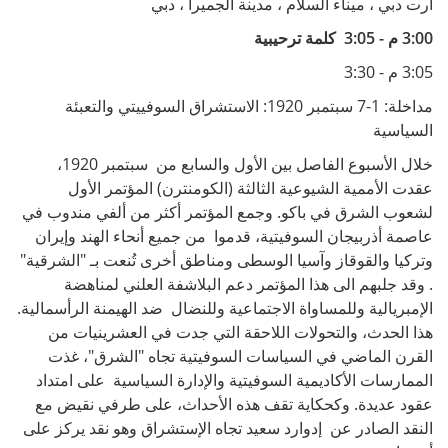
آرت دبي ، ميناء السلام ، مدينة الجميرا ، دبي
3:00 م - 3:05 كلمة ترحيبية
3:05 م - 3:30
مداخلة: 1-7 سبتمبر 1920: الاستشراق السوفييتي والتعبئة
السياسية
خلال الأسبوع الفاصل بين الأول والسابع من سبتمبر 1920،
عقدت الأممية الشيوعية الثالثة (الكومنترن) المؤتمر الأول
لشعوب الشرق في باكو. وجمع المؤتمر أكثر من ألفي مندوب في
عاصمة أذربيجان السوفيتية، قدموا من جميع أنحاء الهند وإيران
وتركيا والقوقاز وآسيا الوسطى ومناطق أخرى تُنعت بـ "الشرقية"
. وقد جلبهم الى هذا المؤتمر دعم البلاشفة العلني لمناهضة
الإمبريالية وللمساواة الاجتماعية وللنضال ضد الهيمنة الرأسمالية.
هذا الحدث، والتحولات اللاحقة التي جدت في العشرينيات من
القرن الماضي في السياسات السوفيتية تجاه "الشرق"، غذت
الممارسات الأكاديمية السوفيتية والإدارة السياسية على امتداد
عقود عديدة. وكحكاية تقف هذه الأحداث، على طرفي نقيض مع
النقد الصادر عن إدوارد سعيد تجاه الإستشراق وهو نقد يركز على