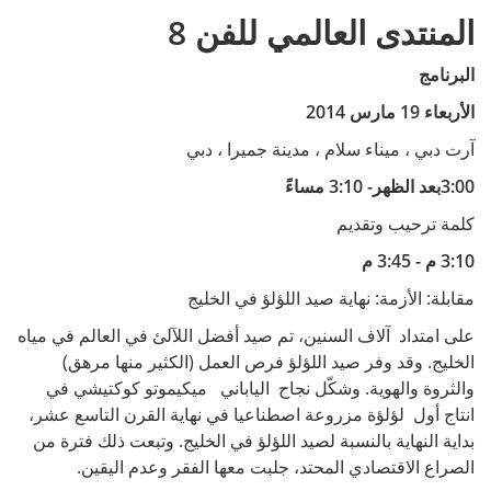
المنتدى العالمي للفن 8
البرنامج
الأربعاء 19 مارس 2014
آرت دبي ، ميناء سلام ، مدينة جميرا ، دبي
3:00بعد الظهر- 3:10 مساءً
كلمة ترحيب وتقديم
3:10 م - 3:45 م
مقابلة: الأزمة: نهاية صيد اللؤلؤ في الخليج
على امتداد آلاف السنين، تم صيد أفضل اللآلئ في العالم في مياه
الخليج. وقد وفر صيد اللؤلؤ فرص العمل (الكثير منها مرهق)
والثروة والهوية. وشكّل نجاح الياباني ميكيموتو كوكتيشي في
انتاج أول لؤلؤة مزروعة اصطناعيا في نهاية القرن التاسع عشر،
بداية النهاية بالنسبة لصيد اللؤلؤ في الخليج. وتبعت ذلك فترة من
الصراع الاقتصادي المحتد، جلبت معها الفقر وعدم اليقين.