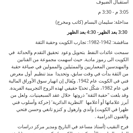
استقبال الضيوف
3:05 م - 3:30 م
مداخلة: سليمان البسام (كاتب ومخرج)
3:30 بعد الظهر- 4:30 بعد الظهر
مناقشة: 1942-1982: تجارب الكويت وحقبة الثقة
سمحت عائدات النفط بتحويل وعود تحقيق التقدم والحداثة في
الكويت الى رموز مادية. حيث اسهمت مجموعة من الفنانين
والمهندسين المعماريين والممثيلين والممولين في صياغة حقبة
من الثقة بدأت في وقت سابق، وتحديدا منذ تنظيم أول معرض
فني في الكويت عام 1942. ويُقال إن انهيار سوق الأوراق المالية
في عام 1982، شكّل تحديّا حقيقي لهذه الروح التجريبية الفريدة.
وقد بلغت "حقبة الثقة" ذروتها خلال عقد السبعينيات. ولعل من
أبرز علاماتها أو أعلامها 'النظرية الدائرية' (حركة وأسلوب فني
ظهرا في الكويت) وأندي وارهول و كنزو تانغي وحسن فتحي
والفنون الدرامية .
فرح النقيب (أستاذ مساعد في التاريخ ومدير مركز دراسات