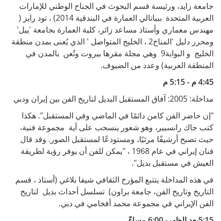
جامعة زايد، ورئيسة قسم البحوث في الجناح الوطني للإمارات
العربية المتحدة ببيانالي العمارة في البندقية 2014) ، تود رايز (
مهندس معماري وأستاذ مساعد زائر، كلية العمارة بجامعة 'ييل'
ومحرر دليل 'المناخ2 ، الخليج المتواصل ' الذي يُعنى بمدن منطقة
الخليج و البوابة9 وهي مجلة مقرها بيروت وتُعن بالمدن في
المنطقة العربية) وعدد من الضيوف.
4:45 م - 5:15 م
مداخلة: 2005: آفاق المستقبل البديل لتاريخ الفن بين إيران ودبي
"إن حاضر الفن كامن دائمًا في الماضي وفي المستقبل". هكذا
كتب جاك رانسيير، وهو شعور ينسحب على أية مجموعة فنية،
حيث تصبح أرشيفًا مرئيًا، ومستودعًا لمستقبل الصور. وقد قال
فنان إيراني في عام 1968 ، "يمكن للفن أن يوفر رؤية لطريقة
العيش في مستقبل بديل".
في هذه المداخلة يتتبع المؤرخ الثقافي شيفا بلاغي (أستاذ ، قسم
التاريخ وتاريخ الفن، جامعة براون) تسلسل أحداث بديل لتاريخ
الفن الإيراني في مجموعة محمد أفخامي في دبي.
5:15بعد الظهر- 6:00 مساءً