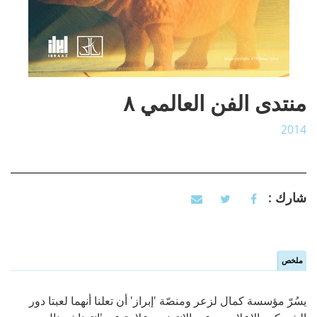
منتدى الفن العالمي ٨
2014
شارك :
ملخص
Vertical Tabs
(active
tab)
يسُرّ مؤسسة كمال لزعر ومنصّة 'إبراز' أن تعلنا أنهما لعبتا دور