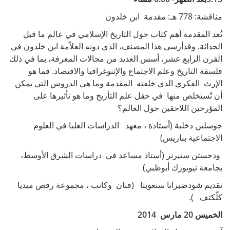
مناقشة: 778 هـ: مقدمة ابن خلدون
تُعد المقدمة أهم كتاب حول التاريخ الإسلامي في عالم ما قبل
الحداثة. وقدأرسى هذا المصنف، الذي دونه العلاّمة ابن خلدون في
القرن الرابع عشر، أسس العديد من مجالات المعرفة، بما في ذلك
فلسفة التاريخ وعلم الاجتماع والإثنوغرافيا والاقتصاد. فما هو
الإرث الفكري الذي خلفته المقدمة وما هي الدروس التي يمكن
أن تُستخلص منها في حقل علم التأريخ وما هو تأثيرها على
المؤرخين اللاحقين حول العالم؟
جوسلين دخلية (أستاذة ، معهد الدراسات العليا في العلوم
الاجتماعية بباريس)
ودجستن ستيرنز (أستاذ مساعد في دراسات الشرق الأوسط،
بجامعة نيويورك أبوظبي)
تقديم شودضبراتا سنغوبتا (فنان وكاتب ، مجموعة رقص ميديا
كلّكتف ).
الخميس 20 مارس 2014