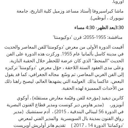
أوروبا.
ماشا كيراسيروفا (أستاذ مساعد وزميل كلية التاريخ، جامعة
نيويورك ، أبوظبي).
3:30بعد الظهر- 4:30 مساء
مناقشة: 1955-2055: قرن 'دوكيومنتا'
أقيمت الدورة الأولى من معرض 'دوكومنتا'للفن المعاصر والحديث
في مدينة كاسل بألمانيا عام 1955. وركزت هذه الدورة على الفن
الحديث "المنحط" الذي كان عرضة لللحظر خلال الحقبة النازية.
وعلى مدى العقود الستة اللاحقة ، حوّل معرض 'دوكومنتا' تركيزه
إلى الفن الغربي المعاصر، ثم وسّع مجاله الجغرافي، كما قد يقول
البعض، عاكسا بذلك العولمة التي يشهدها العالم، ليصبح راهنا ذلك
من الأحداث الممميزة لهذه الحقبة.
كاثرين ديفيد (مؤرخة للفن وقيّمة معارض مستقلة) ، أوكوي
أنويزور، (مدير هاوس دير كونست ومدير قطاع الفنون البصرية
في الدورة 56 لبينالي البندقية ، 2015) ، آدم سمتشيك (مدير
رواق الفنون بمدينة بال السويسرية والمدير الفني لمعرض
'دوكمانتا' الدورة 14 ، 2017 ) تقديم هانز أولريش أوبريست