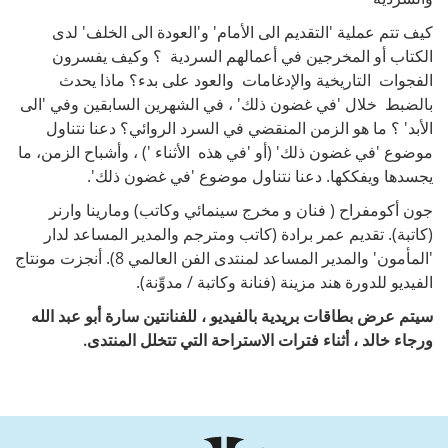
كيف تتم عملية 'التقديم الى الأمام' و'العودة الى الخلف' لدى
الكتاب أو المخرجين في أعمالهم السردية ؟ وكيف يفسرون
الفجوات التاريخية والإدغامات والعود على بدء؟ ماذا يحدث
بالضبط خلال 'في غضون ذلك' ، في الشهرين السابقين وفي 'الى
الأبد' ؟ ما هو الزمن المنقضي في السرد الروائي؟ دعنا نتناول
موضوع 'في غضون ذلك' (أو 'في هذه الأثناء ') ، وأشباح الزمن، ما
يجسدها ويفككها. دعنا نتناول موضوع 'في غضون ذلك'.
جون أكومفراح ( فنان و مخرج سينمائي وكاتب) ومارينا وارنر
(كاتبة). تقديم عمر برادة (كاتب ومترجم والمدير المساعد لدار
'المأمون' والمدير المساعد لمنتدى الفن العالمي 8). أنجزت مونتاج
الفيديو للدورة هند مزينة (فنانة وكاتبة / مدوِّنة).
سيتم عرض بطاقات بريدية بالفيديو ، للفنانتين سارة أبو عبد الله
ورجاء خالد ، أثناء فترات الاستراحة التي تتخلل المنتدى.