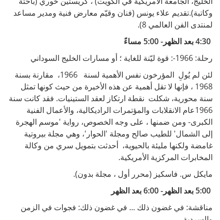
الخليج، الجامعة الأمريكية في الكويت) ، كريستين خوري (باحثة
وكاتبة).تقديم علاء يونس (فنان وقيّم معارض فنية ومدير مساعد
لمنتدى الفن العالمي 8).
4:30 بعد الظهر- 5:00 مساءً
رحلة: 1966-: قوة ليّنة للغاية ؛ أو مسارات الخليج السوداني
لئن لم يُولِ المؤرخون نفس الأهمية لسنة 1966، مقارنة بسنة
1968 ، فإنها لا تقل أهمية عن هذه الأخيرة من حيث كونها تمثل
سنة محورية، شكلت نقطة ارتكاز لعقد الستينيات. فقد كانت سنة
1966عام الانقلابات والمؤتمرات الراديكالية، والأعمال الفنية
الكبرى- ومن ضمنها ، على وجه الخصوص، رواية 'موسم الهجرة
إلى الشمال' للطيب صالح ومجلة 'الحوار'، وهي مجلة بيروتية
غامضة ولكنها مليئة بالحيوية، أحدثت بتمويل سري من وكالة
المخابرات المركزية الأمريكية.
مايكل س. فاسكيز (محرر أول ، مجلة بدون).
5:00 بعد الظهر- 6:00 بعد الظهر
مناقشة: في غضون ذلك ... في غضون ذلك: فجوات في الزمن
والسردية