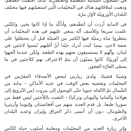
وذهبت لملاقاتهم هناك في المخيّمات الّتي استقبلتهم فيها مختلف
البلدان الأوروبيّة لأوّل مرّة.
في البداية أردت أن أتفقّدهم، وأتأكّد ما إذا كانوا بخير. ولكنّني
علمت سريعا وللأسف أنّه ينبغي عليهم في هذه المخيّمات أن
ينتظروا مدّة زمنيّة فيها الكثير من العبثيّة قبل أن يتحصّلوا على
صفة لاجئ، بينما كنت أدرك جيّدا أنّ أغلبهم ليسوا لاجئين في
لبنان، وأنّهم لا يستسيغون نعتهم بهذه الصّفة. ولكن عندما اتّجهوا
إلى أوروبّا، كانوا يتمنّون أن يتمّ الاعتراف بهم كلاجئين في ما
يسمّى القارّة العجوز.
وشيئا فشيئا، ولدى زيارتي لبعض الأصدقاء المقرّبين في
المخيّمات وتقضية بعض الوقت في عديد الأماكن – بداية من
الشّمال ثمّ الاتّجاه جنوبا حتّى الوصول إلى بيروت (من النّرويج إلى
هولاندا وألمانيا واليونان وتركيا) – التقيت باللاّجئين ليس فقط من
سوريا طبعا، بل قدم العديد منهم من أفغانستان وإثيوبيا وأريتريا
والصّومال، دون أن أنسى ذكر العراق وإيران وعديد البلدان
الأخرى.
وإثر زيارة العديد من المخيّمات ومعاينة أسلوب حياة النّاس