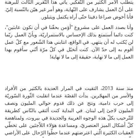
يتطلّب الأمر الكثير من التّفكير. يأتي هذا التّقرير الثّالث للبرهنة
على أنّ العمل يشارف على النّهاية، وهو أمر غير هيّن بالنّسبة إليّ.
فأنا أخوض صراعا دفينا حتّى أراه يكتمل ويتبلور.
وأنا بصدد العمل على مشروع "أؤمن بحقّنا في أن نكون عابثين"،
كنت دائما أستمتع بذلك الإحساس بالاستمراريّة، وبأنّ العمل ربّما
لن يُكتب له أن ينتهي. في الواقع، انتابني هذا الشّعور مع كلّ عمل
أقوم به إلى حدّ الآن. كنت أتخيّل في كلّ مرّة أنّني سأقوم بهدا
العمل إلى ما لا نهاية، حقيقة إلى ما لا نهاية!
منذ سنة 2013، التقيت في المرار العديدة بالكثير من الأفراد
والأسر من المهجّرين. بدأت القصّة عندما انقلبت الثّورة السّوريّة
إلى حرب دامية، ونتج عن ذلك قدوم حوالي المليون ونصف
المليون لاجئ إلى لبنان. في البداية كنت ألتقي بالنّاس كطريقة
للتّرحيب بكلّ هذه الوجوه الغريبة والجديدة في بيروت، ولمناهضة
كلّ أشكال الميز العنصريّ، ومساعدة هؤلاء اللاّجئين على تخطّي
العقبات الكثيرة الّتي اعترضتهم عندما حطّوا الرّحال على الأراضي