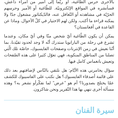
بالأحرى حرس الطّاغية، أو ربّما إلى أمير من أمراء داعش،
فسأنشره في المواقع الإلكترونيّة. للطّاغية أو الأمير وحرسهم
الحرّيّة في مشاهدته أو التّغافل عنه، فالدّيكتاتور مشغول جدّا ولا
يمكنه قراءة ما أكتب. ولكن لهم الاختيار في كلّ الأحوال. وماذا عن
القاعدة في أفغانستان؟
يمكن أن يكون الطّاغية أيّ شخص منّا وفي أيّ مكان، وعندما
تشرع في رحلة من البارانويا ستدرك أنّه لا وجد لحدود تقيّدنا، بما
أنّنا نعيش في زمن الإنترنات وصفحات الفايسبوك، خاصّة تلك الّتي
تصلنا من المناطق المنكوبة، فهي تعوّل كثيرا على هذه الصّفحات
وتعيش بانغماس كامل فيها.
سؤال يخامرني هذه الأيّام: هل نلتقي بالنّاس لإضافتهم بعد ذلك
على قائمة أصدقاء الفايسبوك؟ هل نكتب على الفاسيبوك للكشف
عمّا يختلج بصدورنا؟ أم هو "عرض" لما نفكّرأو نشعر به؟ وهذه
مسألة أخرى ننهي بها هذا التّقرير ونحن شاكرون.
سيرة الفنان