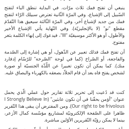
ينبغي أن تفتح فمك ثلاث مرّات. في البداية تنطق الباء لتفتح
السّبيل إلى الإشباع، وفي المرّة الثّانية تعترض سبيلك الرّاء لتفتح
فمك من جديد لإشباع آخر، وفي المرّة الثّالثة سيعيق هذا التّقدّمَ
مقطع "نو" (لا بالإنجليزيّة). وفي النّهاية يأتي الإشباع الأخير
والأطول، أو هو الأكثر موسيقيّة "ااا"، فيدعوك إلى إنهاء الكلمة بثغر
مفتوح.
أن تفتح فمك فذلك تعبير عن الذّهول، أو هي إشارة إلى الصّدمة
والفاجعة، أو الصّراخ (كما في لوحة "الصّرخة" للرّسّام إدفارد
منك). كما يمكن أن تكون تعبيرا عن اللّذّة الجنسيّة أو صورة
لشخص يفتح فاه بعد أن قام الجلاّد بصعقه بالكهرباء والبصاق عليه.
كنت قد دُعيت إلى تحرير ثلاثة تقارير حول عملي الّذي يحمل
عنوان "أؤمن بحقّنا في أن نكون عابثين" (I Strongly Believe In
Our right to be frivolous). ومن المفترض أن يبقى هذا التّقرير
ظاهرا على الصّفحة الإلكترونيّة لمشاريع مؤسّسة كمال الأزعر،
بينما لا يمكن رؤيّة التّقريرين الأوّلين مباشرة.