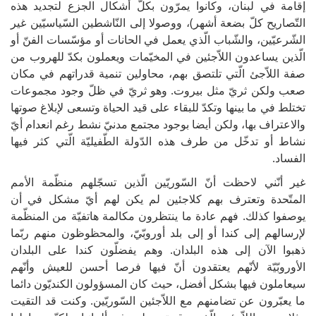
إقامة في لبنان، وكانوا يمرّون بكلّ أشكال الجزع لتجديد هذه
التّصاريح كلّ بضعة أشهر)، ووصولا إلى النّاشطين السّياسيّين غير
الشّرعيّين، والشّباب الّذي يعمل في الحانات أو مؤسّسات الفنّ أو
الّذين يساعدون اللاّجئين في المخيّمات ويعملون بكدّ للهروب من
صفة اللاّجئ الّتي تلتصق بهم، محاولين تنمية قدراتهم في مكان
صعب ولكن ثريّ مثل بيروت. وهو ثريّ في ظلّ وجود مجموعات
تختلط في ما بينها وتكدّ للبقاء على قيد الحياة وتسعى لإبلاغ صوتها
والاعتراف بها، ولكن أيضا بوجود مجتمع مدنيّ نشط رغم انعدام أيّ
نشاط أو تدخّل من طرف هذه الدّولة الطّفيليّة الّتي كثر فيها
الفساد.
غير أنّني لاحظت أنّ السّوريّين الّذين تسجّلهم منظّمة الأمم
المتّحدة وتعترف بهم كلاجئين لم يكن لهم أيّ مشكل في أن
يوصفوا كذلك. فهم عادة ما ينتظرون مكالمة هاتفيّة من المنظّمة
لإرسالهم إلى كندا أو إلى بلد أوروبّيّ، والمحظوظون منهم ربّما
ذهبوا الآن إلى هذه البلدان. وهم يفضلّون كندا على البلدان
الأوروبّيّة لأنّهم يعتقدون أنّ فيها فرصا أحسن للعيش وأنّهم
سيعاملون فيها بشكل أفضل، حيث كان المسؤولون الكنديّون دائما
ما يعبّرون عن تضامنهم مع اللاّجئين السّوريّين. وكنت قد التقيت