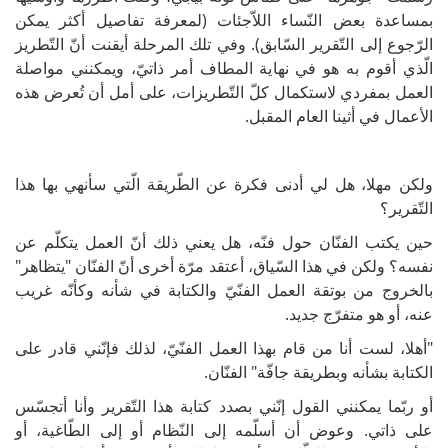
بمساعدة بعض النّساء اللاّجئات (لمعرفة تفاصيل أكثر يمكن
الرّجوع إلى التّقرير السّابق). وفي تلك المرحلة أيقنت أنّ التّطريز
الّذي أقوم به هو في نهاية المطاف أمر ذاتيّ، ويمكنني مواصلة
العمل بمفردي لاستكمال كلّ التّطريزات، على أمل أن تُعرض هذه
الأعمال في أثينا العام المقبل.
ولكن مهلا، هل لي أدنى فكرة عن الطّريقة الّتي سأنهي بها هذا
التّقرير؟
حين يكتب الفنّان حول فنّه، هل يعني ذلك أنّ العمل يتكلّم عن
نفسه؟ ولكن في هذا السّياق، أعتقد مرّة أخرى أنّ الفنّان "يتظاهر"
بالخروج من بوتقة العمل الفنّيّ والكتابة في شأنه وكأنّه غريب
عنه، أو هو متفرّج جديد.
"أهلا، لست أنا من قام بهذا العمل الفنّيّ، لذلك فإنّني قادر على
الكتابة بشأنه وبطريقة جافّة" الفنّان.
أو ربّما يمكنني القول إنّني بصدد كتابة هذا التّقرير وأنا أتجسّس
على ذاتي. وعوض أن أسلّمه إلى النّظام أو إلى الطّاغية، أو