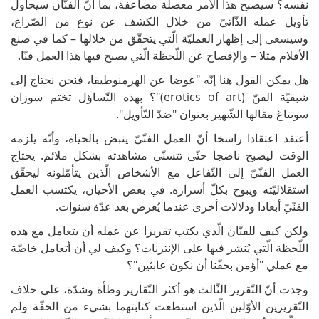
نفسه؟ سيصبح هذا الأمر معضلة مضاعفة، بما أنّ الفنّان سيحاول
تأويل عمله الذّاتيّ من خلال الكشف عن نوع من الصّراع،
وسيسعى إلى إظهار العمليّة الّتي يتحقّق من خلالها – كما في صنع
الأفلام مثلا – والإفصاح عن اللّحظة الّتي يصبح فيها هذا العمل فنّا.
هل يمكن القول هنا إنّه "عوضا عن الهرمنوطيقا، فنحن نحتاج إلى
شبقيّة الفنّ (erotics of art)"؟ بهذه التّساؤل تختم سوزان
سونتاغ مقالها الشّهير بعنوان "ضدّ التّأويل".
أعتقد اعتقادا راسخا أنّ العمل الفنّيّ ينبض بالحياة، وأنّه يلزمه
الوقت ليصبح ناضجا حتّى تتسنّى مشاهدته بشكل ملائم. يحتاج
العمل الفنّيّ إلى التّفاعل مع الأشخاص الّذين يتأمّلونه ليحقّق
استقلاليّته ويبوح بكلّ أسراره. في بعض الأحيان، يكتسب العمل
الفنّيّ أبعادا ودلالات أخرى عندما يُعرض بعد عدّة سنوات.
ولكن كيف للفنّان الّذي يكتب تقريرا عن عمله أن يتعامل مع هذه
اللّحظة الّتي يُنشر فيها على الإنترنات؟ وكيف لي أن أتعامل خاصّة
مع عملي "أؤمن بحقّنا أن نكون عابثين"؟
وجدت أنّ التّقرير الثّالث هو أكثر التّقارير وطأة وشدّة، على خلاف
التّقريرين الأوّلين الّذين استطعت كتابتهما بشيء من الخفّة ولم