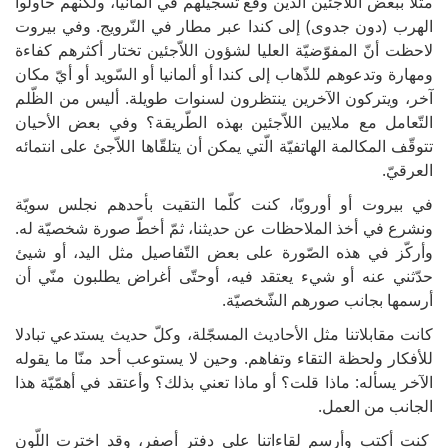
مثلا ببعض اللاّجئين الّذين وقع تسجيلهم في ألمانيا، ولكنّهم حاولوا
الهرب (دون جدوى) إلى كندا عبر مطار في النّرويج. وفي بيروت
لاحظت أنّ المفوّضيّة العليا لشؤون اللاّجئين تختار أكثرهم كفاءة
ومهارة وتدعوهم للذّهاب إلى كندا أو ألمانيا أو السّويد أو أيّ مكان
آخر، ويتركون الآخرين ينتظرون لسنوات طويلة. أليس من الظّلم
التّعامل مع ملايين اللاّجئين بهذه الطّريقة؟ وفي بعض الأحيان
تتوقّف المكالمة الهاتفيّة الّتي يمكن أن يتلقّاها اللاّجئ على انتمائه
العرقيّ.
في بيروت أو أوروبّا، كنت كلّما التقيت بأحدهم نجلس سويّة
ونشرع في أخذ الملاحظات عن حديثنا، ثمّ أخطّ صورة شخصيّة له.
وأركّز في هذه الصّورة على بعض التّفاصيل مثل اليد، أو شيئ
حدّثني عنه أو شيء يعتقد فيه، أوحتّى أغراض يطلبون منّي أن
أرسمها بجانب صورهم الشّخصيّة.
كانت مقابلاتنا مثل الأحاديث المسجّلة، وكلّ حديث يستدعي تبادلا
للأفكار ولحظة التقاء وتفاهم. وحين لا يستوعب أحد منّا ما يقوله
الآخر يسأله: ماذا قلت؟ أو ماذا تعني بذلك؟ وأعتقد في أهمّيّة هذا
الجانب من العمل.
كنت أكتب وأرسم لقاءاتنا على دفتر أصفر، وقد اخترت اللّون