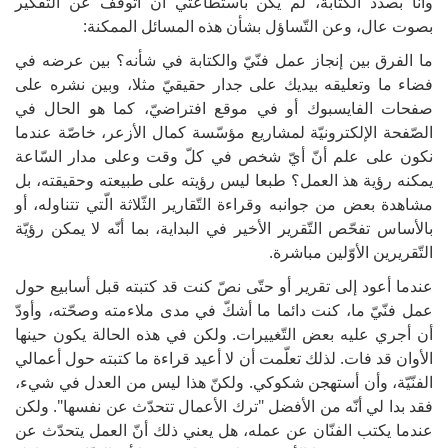
وأنا بصدد الكتابة، لم يكن باستطاعتي أن أتوقّف عن التّفكير
بصوت عال، وعن التّساؤل بشأن هذه المسائل الممكنة:
ما الفرق بين إنجاز عمل فنّيّ والكتابة في شأنه؟ بين عرضه في
فضاء ما وتعليقه بيديك على جدار حقيقيّ مثلا، وبين نشره على
صفحات الفايسبوك أو في موقع افتراضيّ، كما هو الحال في
الصّفحة الإلكترونيّة لمشاريع مؤسّسة كمال الأزعر، خاصّة عندما
نكون على علم أنّ أيّ شخص في كلّ وقت وعلى مدار السّاعة
يمكنه رؤية هذ العمل؟ طبعا ليس رؤيته على طبيعته وحقيقته، بل
مشاهدة بعض من جوانبه وقراءة التّقارير الثّلاثة الّتي تتناوله، أو
بالأساس تفحّص التّقرير الأخير في البداية، بما أنّه لا يمكن رؤيّة
التّقريرين الأوّلين مباشرة.
عندما أعود إلى تقرير أو حتّى نصّ كنت قد كتبته قبل أسابيع حول
عمل فنّيّ ما، كنت دائما ما أشكّ في مدى ملاءمته وصحّته، وأودّ
أن أجري عليه بعض التّغييرات. ولكن في هذه الحالة يكون حينها
الأوان قد فات. لذلك تعلّمت أن لا أعيد قراءة ما كتبته حول أعمالي
الفنّيّة، وأن أستهجن شكوكي. ولكنّ هذا ليس من العدل في شيء،
فقد بدا لي أنّه من الأفضل "ترك الأعمال تتحدّث عن نفسها". ولكن
عندما يكتب الفنّان عن عمله، هل يعني ذلك أنّ العمل يتحدّث عن