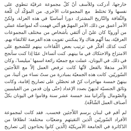
خارجها، أدركت وللأسف أنّ كلّ مجموعة عرقيّة تنطوي على
نفسها ولا تختلط مع المجموعات الأخرى. من المؤكّد أن للّغة
والثّقافة والتّاريخ المشترك دورا أساسيّا في هذه العزلة، ولكنّ
الأمر أعمق من ذلك. الأمر المهمّ هو أنّني فهمت أنّه لمواصلة عملي
من أوروبّا كان عليّ أن ألتقي بأشخاص من مختلف المجموعات
العرقيّة، بما أنّهم هناك ولا يمكنني تفويت هذه الفرصة للالتقاء بهم.
كنت كذلك أفكّر في ترتيب بعض اللّقاءات بينهم للتّشجيع على
الامتزاج والاحتكاك في ما بينهم. كنت أتساءل عمّا إذا كنت سأنجح
في ذلك. في اليونان، عملت مع جمعيّة رائعة اسمها 'ميليسا'، وكان
الأمر مذهلا بالفعل لأنّها كانت ترفض العمل إلاّ مع اللاّجئين
السّوريّين. كانت هذه الجمعيّة بمبادرة من ستّ نساء من أثينا، من
بينهنّ خمسة مهاجرات كنّ قد تحصّلن على تصاريح إقامة، وكانت
وثائق الجنسيّة لديهنّ بصدد الإعداد (حتّى وإن قدمن من الفيليبيين
والصّومال وأكرانيا منذ خمسة عشر سنة وقاموا في اليونان بكلّ
أصناف العمل الشّاقّة).
لم أقم في لبنان برسم اللاّجئين فحسب. فقد كانت لمجموعة
الأفراد السّوريّين الّذين التقيتهم وضعيّات مختلفة: انطلاقا من
الدّكاترة في الجامعة الأمريكيّة (الّذين كانوا يحتاجون إلى تصاريح