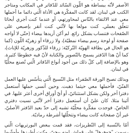
الأصفر لأنّه ببساطة هو اللّون السّائد للدّفاتر في المكاتب ومتاجر
الكتب في لبنان. لقد كانت المفكّرة هي الأداة الّتي دائما ما أحملها
معي عند الالتقاء بالنّاس لمحاورتهم، أو عندما كنت أجري أبحاثا
تتعلّق بعملي. كنت مولعا بها لأنّني كنت أنقر بإصبعي على
الصّفحات فتنساب بشكل رائع. لم أكن أريدها بيضاء (حتّى لا أواجه
صفحة أو لوحة رسم بيضاء نمطيّة)، ولا زرقاء أو زهريّة اللّون (كما
هو الحال في بطاقة الهويّة التّركيّة: زرقاء للذّكور وزهريّة للإناث)،
كما أنّ هذا الدّفتر يسمح بالتّصوير والكتابة لأنّ فيه خطوطا كثيرة.
وهو بالإضافة إلى كلّ ذلك من أجود أنواع الدّفاتر الّتي تُصنع محلّيّا
في لبنان.
وبذلك تصبح الورقة الصّفراء مثل النّسيج الّتي يتأسّس عليها العمل
الفنّيّ، فأحملها معي حيثما ذهبت. وحين أنسى حملها أستعمل
دفترا آخر ولكن بشكل استثنائيّ، أو أيّ أوراق أخرى أعثر عليها. في
أثينا مثلا، كان عليّ أن أستعمل دفترا آخر لأنّني نسيت دفتري
الخاصّ، فوجدت مفكّرة محلّيّة تشبه إلى حدّ بعيد الدّفتر الأصليّ،
غير أنّ صفحاته كانت بيضاء وتتخلّلها أشرطة رماديّة.
أمّا بالنّسبة إلى التّطريزات، فقد قمت ببعض البورتريهات الّتي
رسمت "جوهرها" على قماش لونه بيجيّ، وكنت أطرزها وأوشّيها