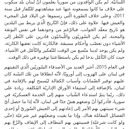
اللّبنانيّة. لم يكن الوافدون من سوريا يعلمون أنّ لبنان بلد منكوب
على خلاف ما كانوا يسمعونه عنها عند مشاهدتهم للتّلفاز قبل سنة
2011، وعلى خلاف الصّورة الّتي رسموها عن البلاد قبل المجيء
والعيش فيها. علاوة على ذلك، فإنّ التّاريخ الّذي يربط بين البلدين
هو تاريخ معقّد الجوانب. فبالرّغم من وجودهما في نفس البوتقة
والمحنة، لم يكن السّوريّون واللّبنانيّون قادرين على النّظر إلى
الأشياء دون تعصّب وأحكام مسبقة. فالكارثة كانت تعقبها الكارثة،
ولم يكن يوجد لدينا متّسع من الوقت للتّفكير والتّأمّل في الأشياء،
حيث كان التّأمّل بذخا لم يكن باستطاعتنا توفيره في ذلك الوقت.
في العام 2015، أجبر العديد من الأصدقاء السّوريّين الّذي التقيتهم
في لبنان على الهروب إلى أوروبّا، لأنّه انطلاقا من تلك السّنة كان
عليهم توفير الضّمانات وأسباب الكفالة ليُسمح لهم بالإقامة في
لبنان، بالإضافة إلى استيفاء الأوراق الإداريّة المُكلفة. زيادة على
ذلك، ربّما يتمّ استدعاء الشّباب منهم إلى الخدمة العسكريّة في
سوريا، فأدركوا أنّ وضعهم هشّ جدّا في لبنان، لأنّه إذا ما حصل أيّ
شيء سينتهي بهم الأمر إلى إعادتهم إلى الجيش السّوريّ أو إحدى
الفصائل المقاتلة هناك. وإذا ما بقيت وضعيّتهم غير شرعيّة (حتّى
ولو كانت شرعيّة) فسينتهي بهم المطاف إلى الإيقاف والزّجّ بهم
في السّجون اللّبنانيّة المظلمة والعنصريّة. لذلك اقتفيت خطاهم،