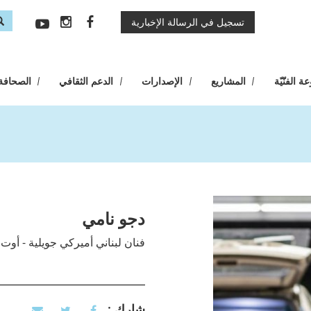
تسجيل في الرسالة الإخبارية
rm
ب
 الفنّيّة
المشاريع
الإصدارات
الدعم الثقافي
الصحافة
دجو نامي
فنان لبناني أميركي جويلية - أوت 2019
شارك :