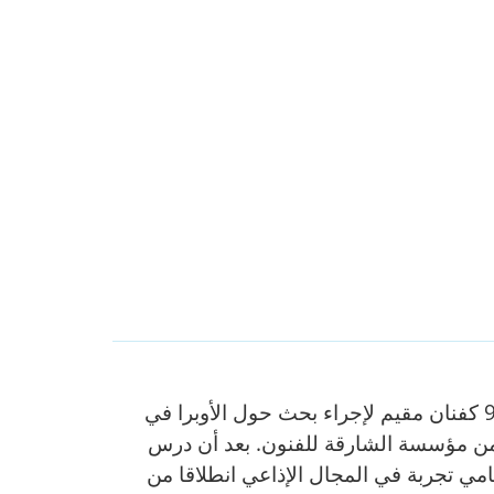
دجو نامي، فنان متعدد التخصصات وملحن ومدرّس، يقيم بين لندن وبيروت وقد حلّ بالمحطة الفنية ب7 ل9 كفنان مقيم لإجراء بحث حول الأوبرا في
ن مؤسسة الشارقة للفنون. بعد أن درس
مي تجربة في المجال الإذاعي انطلاقا من