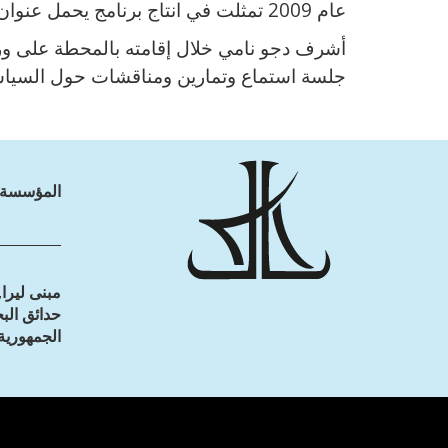
عام 2009 تمثلت في انتاج برنامج يحمل عنوان"ألكترك كهرباء". إلى ذلك أصدر دجو نامي 5 ألبومات تحت عنوان " ايقاع على الإيقاع".
أشرف دجو نامي خلال إقامته بالمحطة على ور
جلسة استماع وتمارين ومناقشات حول السيا
المؤسسة
مبنى ليرا,
الجمهورية