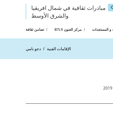
مبادرات ثقافية في شمال افريقيا
Search fo
والشرق الأوسط
حث
 و المستجدات
مركز الفنون B7L9
تضامن ثقافة
الإقامات الفنية
دجو نامي