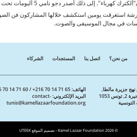
شة استغرقت يومين استكشف خلالها المشاركون فن الصوتيات
سات في مجال الموسيقى والصوت.
من نحن؟
اتصل بنا
المستجدات
الشركاء
 نهج جزيرة مالطا,
الهاتف
: 65 71 14 70 216+ / 60 71 14 70 216+
حدائق البحيرة 2, تونس 1053
البريد الإلكتروني
: contact-
 التونسية
tunis@kamellazaarfoundation.org
© 2026 Kamel Lazaar Foundation - تصميم الموقع
UTEEK