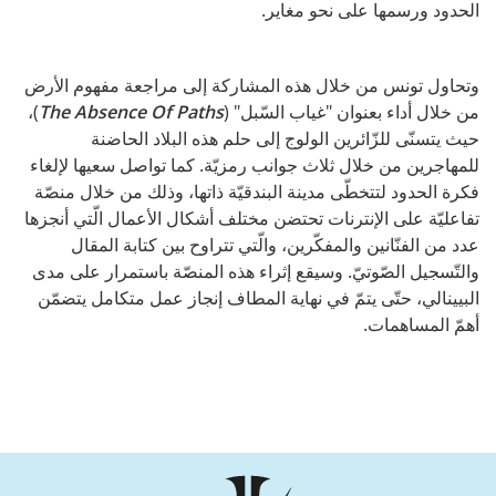
الحدود ورسمها على نحو مغاير.
وتحاول تونس من خلال هذه المشاركة إلى مراجعة مفهوم الأرض
من خلال أداء بعنوان "غياب السّبل" (
The Absence Of Paths
)،
حيث يتسنّى للزّائرين الولوج إلى حلم هذه البلاد الحاضنة
للمهاجرين من خلال ثلاث جوانب رمزيّة. كما تواصل سعيها لإلغاء
فكرة الحدود لتتخطّى مدينة البندقيّة ذاتها، وذلك من خلال منصّة
تفاعليّة على الإنترنات تحتضن مختلف أشكال الأعمال الّتي أنجزها
عدد من الفنّانين والمفكّرين، والّتي تتراوح بين كتابة المقال
والتّسجيل الصّوتيّ. وسيقع إثراء هذه المنصّة باستمرار على مدى
البيينالي، حتّى يتمّ في نهاية المطاف إنجاز عمل متكامل يتضمّن
أهمّ المساهمات.