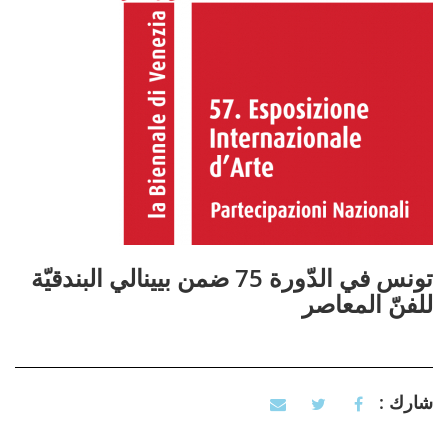
تونس في الدّورة 75 ضمن بيينالي البندقيّة
للفنّ المعاصر
شارك :