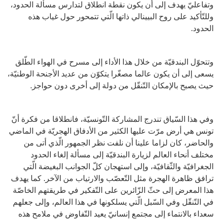
وتفاعليّ يهدف إلى أن يكون نقطة انطلاق لتدارس مسألة الحدود،
وللتّأكيد على روح البيينالي ذاتها الّتي تتمحور حول غياب هذه
الحدود.
وتتحوّل البندقيّة من خلال هذا الأداء إلى مسرح في الهواء الطّلق
يسعى إلى أن يكون عالما مصغّرا يتكوّن من عديد الأجنحة الوطنيّة،
حيث يصبح بالإمكان التّنقّل من دولة إلى أخرى دون حواجز.
وفي هذا السّياق تندرج المشاركة التّونسيّة، فانطلاقا من فكرة أنّ
تونس هي أرض مرّت عليها الكثير من الأدفاق الهجريّة في الماضي
والحاضر، كان لزاما علينا أن نلفت نظر الجمهور الّذي أتى من
مختلف أنحاء العالم لزيارة البندقيّة إلى مسألة إلغاء الحدود
الجغرافيّة والثّقافيّة، وإلى استهجان كلّ الجوانب البغيضة الّتي
ترافق ظاهرة الهجرة مثل التّعصّب والارتياب من الآخر. كما يهدف
هذا المعرض إلى حثّ الزّائرين على التّفكير في طريقتهم الخاصّة
في التّنقّل وفي السّبل الّتي يسلكونها في هذا العالم، وإلى جعلهم
سعداء بالانتماء إلى مجتمع إنسانيّ يعيد التّفاوض في ملامح هذه