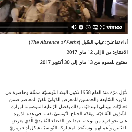
أداء
تفاعليّ: غياب السّبل (
The Absence of Paths
)
الافتتاح: من 8 إلى 12 ماي 2017
مفتوح للعموم من 13 ماي إلى 30 أكتوبر 2017
لأوّل مرّة منذ العام 1958 تكون البلاد التّونسيّة ممثّلة وحاضرة في
الدّورة السّابعة والخمسين للمعرض الدّوليّ للفنّ المعاصر ضمن
فعاليّات بيينالي البندقيّة، وذلك بفضل الرّعاية الموصولة لوزارة
الشّؤون الثّقافيّة. ويقدّم الجناح التّونسيّ نفسه في هذه الدّورة
على نحو فريد من نوعه، بعيدا عن الفضاء التّقليديّ الّذي يعرض
للفنّانين وأعمالهم. وستتّخذ المشاركة التّونسيّة شكل أداء رمزيّ