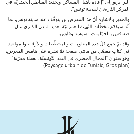
الّتي ترنو إلى "إعادة تأهيل المساكن وتجديد المناطق الحضريّة في
المركز التّاريخيّ لمدينة تونس".
والجدير بالإشارة أنّ هذا المعرض لن يتوقّف عند مدينة تونس، بما
أنّه سيقدّم مخطّات التّهيئة العمرانيّة لعديد المدن الكبرى مثل
صفاقس والحمّامات وسوسة وقابس.
وقد تمّ جمع كلّ هذه المعلومات والمخطّطات والأرقام والمواعيد
في كتاب مفصّل من مائتي صفحة تمّ نشره على هامش المعرض،
وهو بعنوان "المجال الحضري في البلاد التّونسيّة، لقطة مقرّبة"
(Paysage urbain de Tunisie, Gros plan)