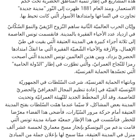
هذه المشاريع في إطار تنمية المناطق الحضريّة تحت حكم
الاستعمار. ومنذ العام 1881 ظهرت إلى النّور "مدينة جديدة"
تجاوزت في اتّساعها وامتدادها الأسوار الّتي كانت تحيط بها.
وإبّان الحرب العالميّة الثّانية ساهم النّزوح الرّيفيّ والنموّ السّكّانيّ
في ازدياد عدد الأحياء الفقيرة بالمدينة. فانقسمت تونس العاصمة
إلى ثلاثة أجزاء كبيرة هي المدينة العتيقة الّتي بقيت في طيّ
الإهمال، والأزقة والأحياء الشّعبيّة الفقيرة الّتي ما انفكّ امتدادها
الحضريّ يزداد، وبين هذين العالمين تونس الجديدة الّتي أصبحت
رمزا للنّجاح العمرانيّ، والّتي تطوّرت في إطار "الدّولة الحامية"
الّتي تجسّدها الحماية الفرنسيّة.
وبانتهاء الحماية الفرنسيّة، شرعت السّلطات في الجمهوريّة
التّونسيّة الفتيّة في إعادة تنظيم المجال الجغرافيّ والحضريّ
للعاصمة. وقد أثار المخطّط الجديد للتّهيئة العمرانيّة وتحديث
المدينة بعض المشاكل، لا سيّما عندما همّت السّلطات بفتح المدينة
العتيقة أمام حركة مرور السّيّارات، فأضحى هذا الفضاء معرّضا
للخطر. فتأسّست في هذا الإطار جمعيّة صيانة مدينة تونس الّتي
قامت بدعم من اليونسكو بإنجاز مسح معماريّ لخمسة عشر ألف
منزل في المدينة العتيقة، ممّا سمح لها بإعلان جملة من المبادئ