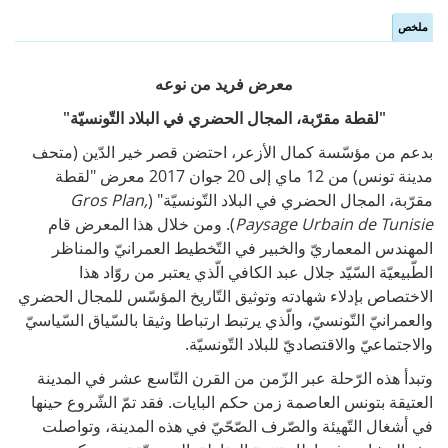
ملخص
Vertical Tabs
(active
tab)
معرض فريد من نوعه
"لقطة مقرّبة، المجال الحضري في البلاد التّونسيّة"
بدعم من مؤسّسة كمال الأزعر، احتضن قصر خير الدّين (متحف
مدينة تونس) من 12 ماي إلى 20 جوان 2017 معرض "لقطة
مقرّبة، المجال الحضري في البلاد التّونسيّة" (
Gros Plan,
e
Paysage Urbain de Tunisi
). ومن خلال هذا المعرض قام
المهندس المعماريّ والخبير في التّخطيط العمرانيّ والمناظر
الطّبيعيّة السّيّد جلال عبد الكافي الّذي يعتبر من روّاد هذا
الاختصاص بإدلاء شهادته وتوثيق التّاريخ المؤسّس للمجال الحضري
والعمرانيّ التّونسيّ، والّذي يرتبط ارتباطا وثيقا بالسّياق السّياسيّ
والاجتماعيّ والاقتصاديّ للبلاد التّونسيّة.
وتبدأ هذه الرّحلة عبر الزّمن من القرن التّاسع عشر في المدينة
العتيقة بتونس العاصمة زمن حكم البايات. فقد تمّ الشّروع حينها
في أشغال التّهيئة والصّرف الصّحّيّ في هذه المدينة، وتواصلت