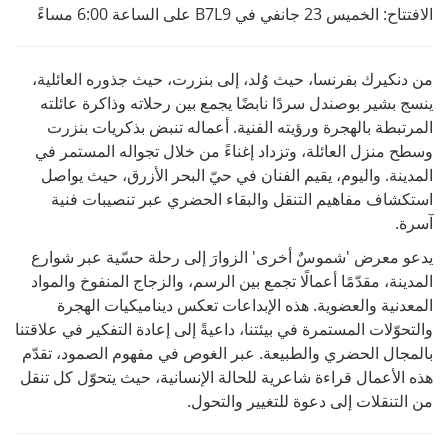
الافتتاح: الخميس 23 جانفي في B7L9 على الساعة 6:00 مساءً
من
دنكيرك
بفرنسا، حيث وُلد، إلى بنزرت، حيث جذوره العائلية،
ينسج بشير
بوصند
ل
سردًا نابضًا يجمع بين رحلاته وذاكرة عائلته
المرتبطة بالهجرة ورؤيته الفنية. أعماله تنبض بذكريات بنزرت
وسطح منزل العائلة، وتزداد إغناءً من خلال تجواله المستمر في
المدينة. واليوم، يقيم الفنان في حيّ البحر الأزرق، حيث يواصل
استكشاف مفاهيم التنقل والبقاء الحضري عبر
تنصيبات
فنية
آسرة
.
يدعو معرض 'شموسٌ أخرى' الزوارَ إلى رحلة حسّية عبر شوارع
المدينة، مقدّمًا أعمالًا تجمع بين
الرسم،
والزجاج المنفوخ
والمواد
المعدنية والعضوية. هذه الإبداعات تعكس ديناميكيات الهجرة
والتحوّلات المستمرة في بيئتنا، داعيةً إلى إعادة التفكير في علاقتنا
بالمجال الحضري والطبيعة. عبر الغوص في مفهوم الصمود، تقدّم
هذه الأعمال قراءة شاعرية للحالة الإنسانية، حيث يتحوّل كل تنقل
من التنقلات إلى دعوة للتغيير والتحول
.