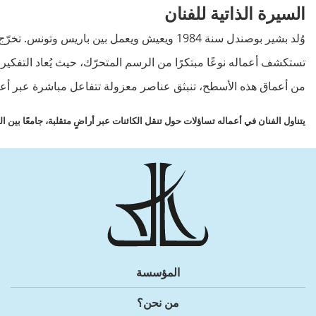
السيرة الذاتية للفنان
وُلد
بشير
بوصندل
سنة
1984
ويعيش
ويعمل
بين
باريس
وتونس
.
تخرّج
تستكشف
أعماله
نوعًا
مبتكرًا
من
الرسم
المتحرّك
،
حيث
يُعاد
التفكير
من
أعماق
هذه
الأسطح
،
تنبثق
عناصر
معزولة
تتفاعل
مباشرة
عبر
أع
يتناول
الفنان
في
أعماله
تساؤلات
حول
تنقل
الكائنات
عبر
أراضٍ
متقلبة
،
جامعًا
بين
ال
المؤسسة
من نحن؟