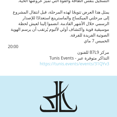
التسجيل بنفس الطاقة والقوة التي تميّز عروضها الحية.
يمثل هذا العرض تتويجًا لهذه المرحلة، قبل انتقال المشروع
إلى مرحلتي الميكساج والماسترينغ استعدادًا للإصدار
الرسمي خلال الأشهر القادمة. انضموا إلينا لعيش لحظة
موسيقية قوية واكتشاف أولي لألبوم يُرتقب أن يرسم الهوية
الصوتية الفريدة للفرقة.
الخميس 7 ماي
20:00
مركز B7L9 للفنون
التذاكر متوفرة عبر Tunis Events -
https://tunis.events/events/31QYv3